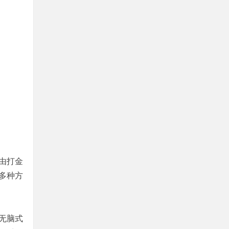
由打金
多种方
无脑式