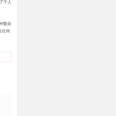
了千人
种繁杂
售任何