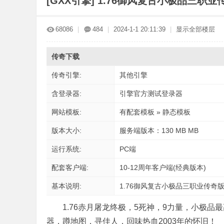
[GXX引擎]
1.76御风复古小极品三职
传
»
›
›
›
68086
|
484
|
2024-1-1 20:11:39
|
显示全部楼层
传奇下载
传奇引擎:
其他引擎
含登录器:
引擎官方测试登录器
网站模板:
有配套模板 » 静态模板
奇
版本大小:
服务端版本：130 MB MB
运行系统:
PC端
配套客户端:
10-12周年客户端(经典版本)
基本说明:
1.76御风复古小极品三职业传奇
1.76赤月屠龙终极，5死神，9力量，小极品最
版
器，蹲地图，寻佳人，回味热血2003年的怀旧！