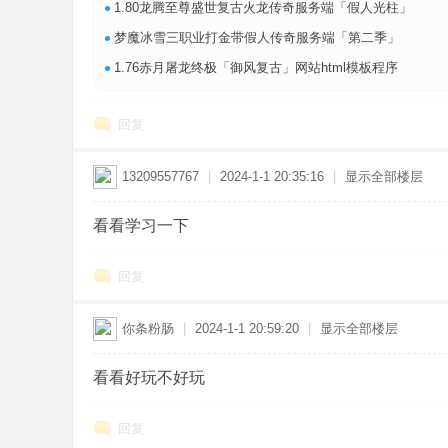
•
1.80龙腾至尊盛世复古火龙传奇服务端「假人光柱」
•
梦魔冰雪三职业打金带假人传奇服务端「第二季」
•
1.76赤月屠龙终极「御风复古」网站html模板程序
回复
13209557767
|
2024-1-1 20:35:16
|
显示全部楼层
看看学习一下
回复
你条粉肠
|
2024-1-1 20:59:20
|
显示全部楼层
看看好玩不好玩
回复