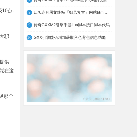
7
0点.
1.76赤月屠龙终极「御风复古」网站html模板
8
传奇GXXM2引擎手游Lua脚本接口脚本代码
9
大职
GXX引擎能否增加获取角色背包信息功能
10
提供
能在这
经那个