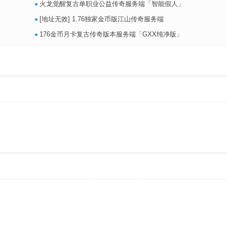
•
火龙觉醒复古单职业公益传奇服务端「智能假人」
•
[地址无效] 1.76独家金币版江山传奇服务端
•
176金币月卡复古传奇版本服务端「GXX纯净版」