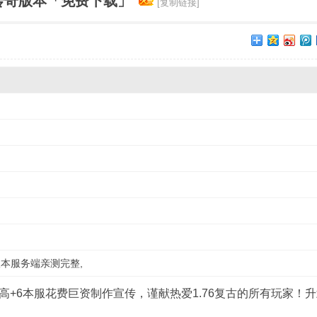
业传奇版本「免费下载」
[复制链接]
版本服务端亲测完整,
高+6本服花费巨资制作宣传，谨献热爱1.76复古的所有玩家！