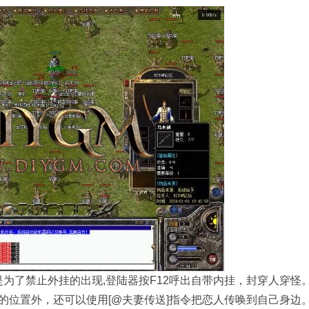
为了禁止外挂的出现,登陆器按F12呼出自带内挂，封穿人穿怪
位置外，还可以使用[@夫妻传送]指令把恋人传唤到自己身边