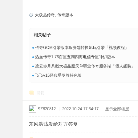
大极品传奇
,
传奇版本
相关帖子
•
传奇GOM引擎版本服务端转换旭玩引擎「视频教程」
•
热血传奇1.76百区五湖四海电信专区1比1版本
•
凌云赤月杀戮大极品魔天单职业传奇服务端「假人靓装」
•
飞飞v15经典塔罗牌特色版
回复
SZ820812
|
2022-10-24 17:54:17
|
显示全部楼层
东风浩荡发给对方答复