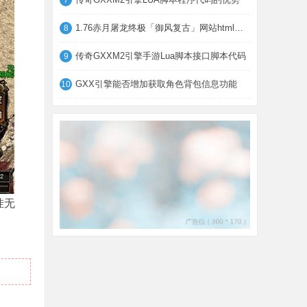
7
1.76赤月屠龙终极「御风复古」网站html模板
8
传奇GXXM2引擎手游Lua脚本接口脚本代码
9
GXX引擎能否增加获取角色背包信息功能
10
挂无