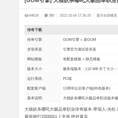
[GOM引擎]
大猫妖杀哪吒大极品单职业
传
»
›
›
›
84618
|
380
|
2022-10-24 17:26:20
|
显示全部楼层
传奇下载
传奇引擎:
GOM引擎 » 老GOM
含登录器:
引擎官方测试登录器
网站模板:
有配套模板 » 静态模板
奇
版本大小:
服务端版本：110 MB 补丁大小：3
运行系统:
PC端
配套客户端:
13周年以后客户端(特色版本)
基本说明:
大猫妖杀哪吒大极品单职业版本服
大猫妖杀哪吒大极品单职业传奇版本-带假人-光柱
版
最低能打20000以上充值.绝对真实