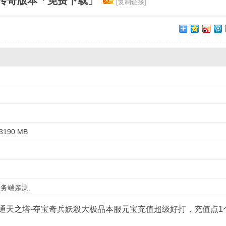
传奇版本「免费下载」
[复制链接]
190 MB
务端亲测,
-通天之塔-夺宝奇兵妖殺大极品本服元宝充值超级好打，充值点1