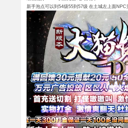
新手泡点可以到54级55到57级 在土城左上面NPC
本
服