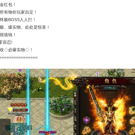
现金红包！
，所有物价玩家自定！
终极BOSS人人打！
终极、爆实物、处处是惊喜！
间很值钱！
零容忍!
回收◇必爆实物◇！
================