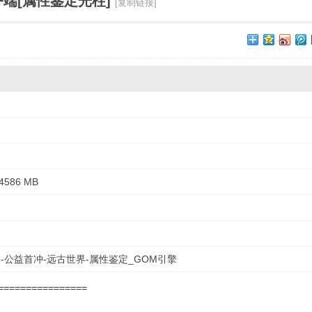
端[属性鉴定光柱]
[复制链接]
›
586 MB
公益首冲-远古世界-属性鉴定_GOM引擎
=================
！