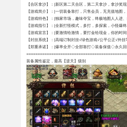
【合区拿沙】：|新区第二天合区，第二天拿沙，拿沙奖
【游戏简介】：|一切装备靠打，只售会员，无充值地图
【游戏特色】：|独家市场，趣味夺宝，终极地图人人进、
【游戏指引】：|全新打怪模式，多打，多探索，小怪爆
【游戏宣言】：|要激情给激情，要打金给现金，你的时
【封挂系统】：|高端订制封挂√绿色游戏√公平公正√外挂
【郑重承诺】：|爆率全开◇全部靠打◇装备保值◇永久
本
============================================
装备属性鉴定，最高【逆天】级别
服