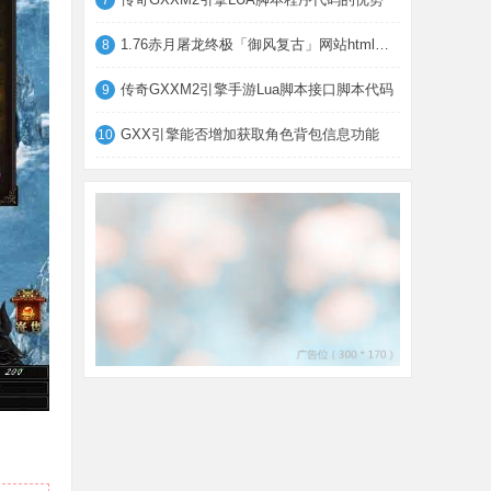
7
1.76赤月屠龙终极「御风复古」网站html模板
8
传奇GXXM2引擎手游Lua脚本接口脚本代码
9
GXX引擎能否增加获取角色背包信息功能
10