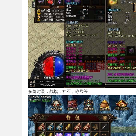
务
多阶时装，战旗，神石，称号等
端