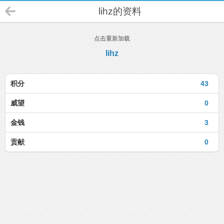
lihz的资料
点击重新加载
lihz
积分
43
威望
0
金钱
3
贡献
0